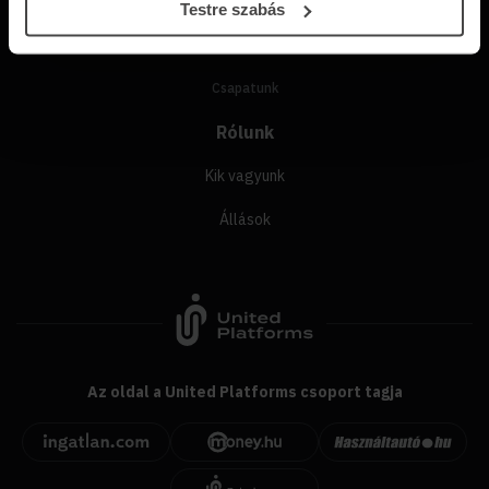
Testre szabás
Sajtókapcsolat
Csapatunk
Rólunk
Kik vagyunk
Állások
Az oldal a United Platforms csoport tagja