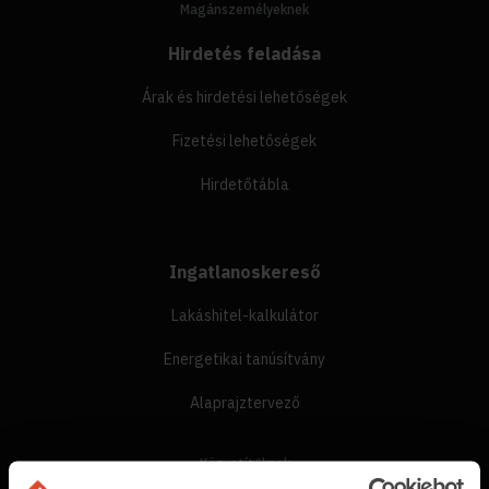
Magánszemélyeknek
Hirdetés feladása
Árak és hirdetési lehetőségek
Fizetési lehetőségek
Hirdetőtábla
Ingatlanoskereső
Lakáshitel-kalkulátor
Energetikai tanúsítvány
Alaprajztervező
Közvetítőknek