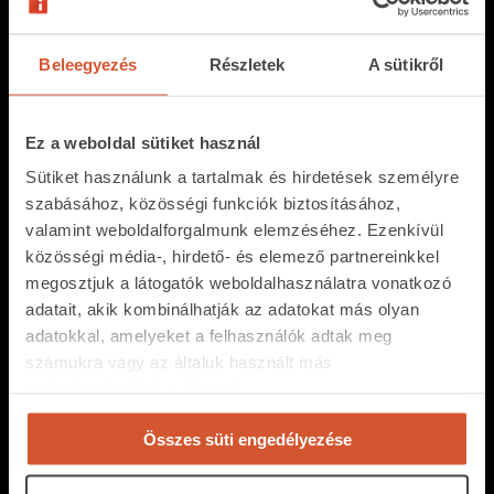
Regisztráció közvetítőknek
Árak és hirdetési lehetőségek
Beleegyezés
Részletek
A sütikről
Fizetési lehetőségek
Ez a weboldal sütiket használ
Kiemelt ajánlat hitelközvetítőknek
Sütiket használunk a tartalmak és hirdetések személyre
Ingatlanpiaci adatok
szabásához, közösségi funkciók biztosításához,
valamint weboldalforgalmunk elemzéséhez. Ezenkívül
közösségi média-, hirdető- és elemező partnereinkkel
Kapcsolat
megosztjuk a látogatók weboldalhasználatra vonatkozó
+36 1 237 2065
adatait, akik kombinálhatják az adatokat más olyan
adatokkal, amelyeket a felhasználók adtak meg
segitunk@ingatlan.com
számukra vagy az általuk használt más
szolgáltatásokból gyűjtöttek.
Munkanapokon
10:00-17:00
-ig
Összes elérhetőségünk
Összes süti engedélyezése
Médiaajánlat